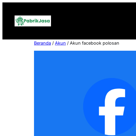
Lewati
ke
konten
Beranda
/
Akun
/ Akun facebook polosan