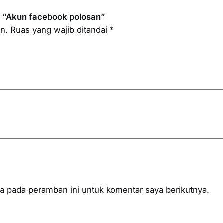
o
 “Akun facebook polosan”
k
n.
Ruas yang wajib ditandai
*
p
o
l
o
s
a
n
a pada peramban ini untuk komentar saya berikutnya.