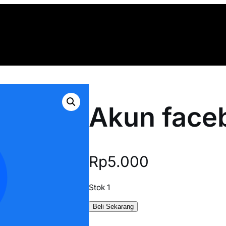
Akun face
Rp
5.000
Stok 1
Beli Sekarang
K
u