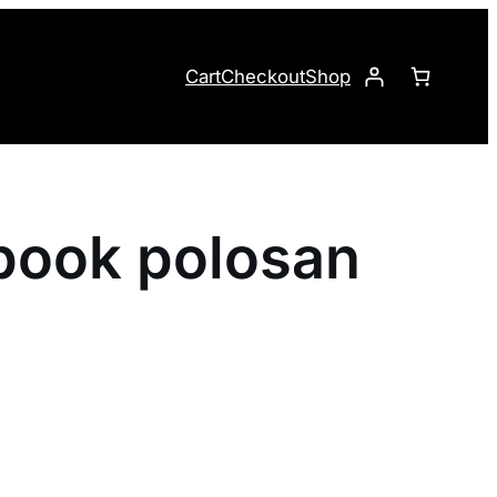
Cart
Checkout
Shop
book polosan