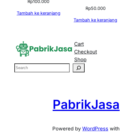
Rp
100.000
Rp
50.000
Tambah ke keranjang
Tambah ke keranjang
Cart
Checkout
Shop
S
e
a
r
c
PabrikJasa
h
Powered by
WordPress
with